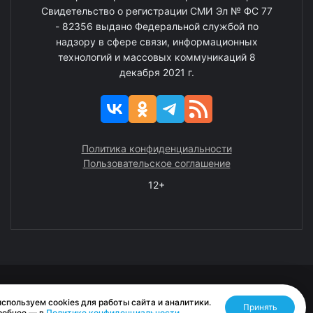
Свидетельство о регистрации СМИ Эл № ФС 77
- 82356 выдано Федеральной службой по
надзору в сфере связи, информационных
технологий и массовых коммуникаций 8
декабря 2021 г.
Политика конфиденциальности
Пользовательское соглашение
12+
© 2008—2025 ГАУ ЧАО «Издательство «Крайний Север»
спользуем cookies для работы сайта и аналитики.
Принять
Разработано RASA
робнее — в
Политике конфиденциальности
.