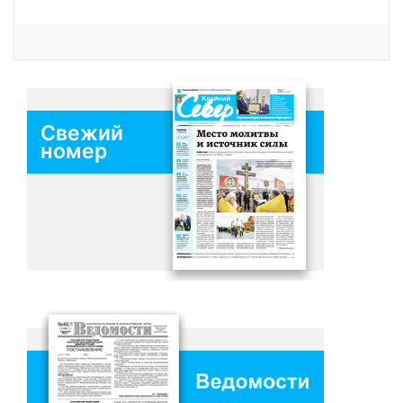
Свежий
номер