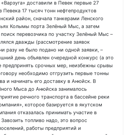
 «Варзуга» доставили в Певек первые 27
з Певека 17 тысяч тонн нефтепродуктов
нский район, сначала танкерами Ленского
ьях Колымы порта Зелёный Мыс, а затем
 поиск перевозчика по участку Зелёный Мыс –
влялся дважды (рассмотрение заявок
ни разу не было подано ни одной заявки, –
яшний день объявлен очередной конкурс (а это
не предпринять срочных мер, неизбежны срывы
договору необходимо отгрузить первые тонны
а и начинать его доставку в Анюйск. В
лёного Мыса до Анюйска занималось
риятие речного транспорта в бассейне реки
омпания», которое базируется в якутском
мпания отказалась принимать участие в
 Завозить топливо надо, это вопрос
поселений, работы предприятий и