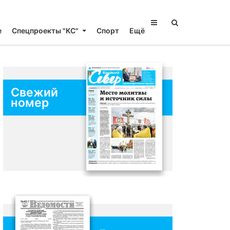
е
Спецпроекты "КС"
Спорт
Ещё
Свежий
номер