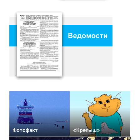
Фотофакт
«Крепыш»