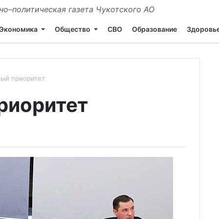
о–политическая газета Чукотского АО
Экономика
Общество
СВО
Образование
Здоровь
ый приоритет
риоритет