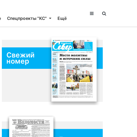
е
Спецпроекты "КС"
Ещё
Свежий
номер