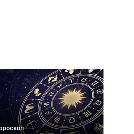
ороскоп