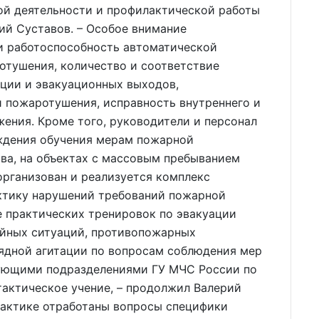
ой деятельности и профилактической работы
ий Суставов. – Особое внимание
и работоспособность автоматической
отушения, количество и соответствие
ции и эвакуационных выходов,
 пожаротушения, исправность внутреннего и
ения. Кроме того, руководители и персонал
ждения обучения мерам пожарной
ова, на объектах с массовым пребыванием
организован и реализуется комплекс
ктику нарушений требований пожарной
е практических тренировок по эвакуации
айных ситуаций, противопожарных
лядной агитации по вопросам соблюдения мер
рующими подразделениями ГУ МЧС России по
тактическое учение, – продолжил Валерий
рактике отработаны вопросы специфики