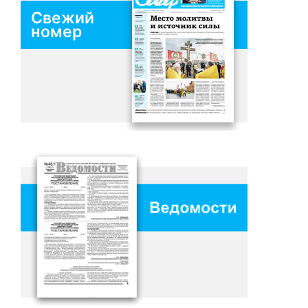
Свежий
номер