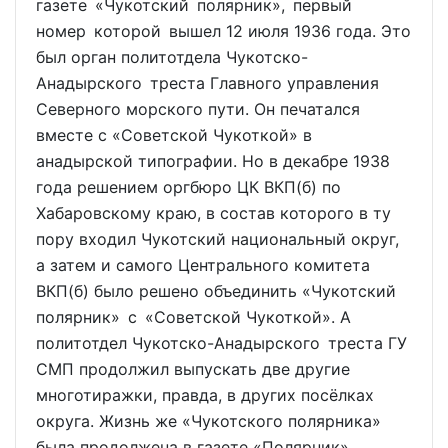
газете «Чукотский полярник», первый
номер которой вышел 12 июля 1936 года. Это
был орган политотдела Чукотско-
Анадырского треста Главного управления
Северного морского пути. Он печатался
вместе с «Советской Чукоткой» в
анадырской типографии. Но в декабре 1938
года решением оргбюро ЦК ВКП(б) по
Хабаровскому краю, в состав которого в ту
пору входил Чукотский национальный округ,
а затем и самого Центрального комитета
ВКП(б) было решено объединить «Чукотский
полярник» с «Советской Чукоткой». А
политотдел Чукотско-Анадырского треста ГУ
СМП продолжил выпускать две другие
многотиражки, правда, в других посёлках
округа. Жизнь же «Чукотского полярника»
была продолжена в газете «Полярник»,