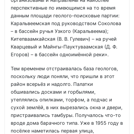
организованы и направлены на наиболее
перспективные по имеющимся на то время
данным площади геолого-поисковые партии:
Каральвеемская под руководством Соколова
– в бассейн ручья Узкого (Каральвеема);
Китепваамкайская (В. В. Гулевич) – на ручей
Кварцевый и Майнгы-Пауктуваамская (Д. Ф.
Егоров) – в бассейн одноимённой реки».
Тем временем отстраивалась база геологов,
поскольку люди поняли, что пришли в этот
район всерьёз и надолго. Палатки
обшивались досками и горбылями,
утеплялись опилками, торфом, а подчас и
сухой землёй, в них вырезались окна и двери,
пристраивались тамбуры. Получалось что-то
вроде дома барачного типа. Уже в 1955 году в
посёлке наметилась первая улица,