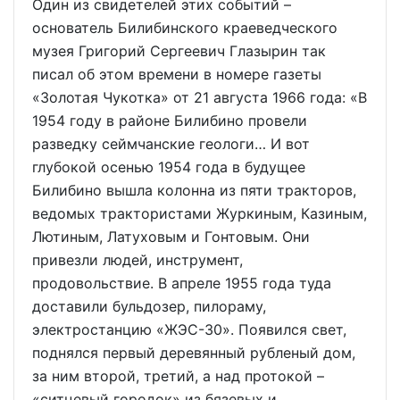
Один из свидетелей этих событий –
основатель Билибинского краеведческого
музея Григорий Сергеевич Глазырин так
писал об этом времени в номере газеты
«Золотая Чукотка» от 21 августа 1966 года: «В
1954 году в районе Билибино провели
разведку сеймчанские геологи… И вот
глубокой осенью 1954 года в будущее
Билибино вышла колонна из пяти тракторов,
ведомых трактористами Журкиным, Казиным,
Лютиным, Латуховым и Гонтовым. Они
привезли людей, инструмент,
продовольствие. В апреле 1955 года туда
доставили бульдозер, пилораму,
электростанцию «ЖЭС-30». Появился свет,
поднялся первый деревянный рубленый дом,
за ним второй, третий, а над протокой –
«ситцевый городок» из бязевых и