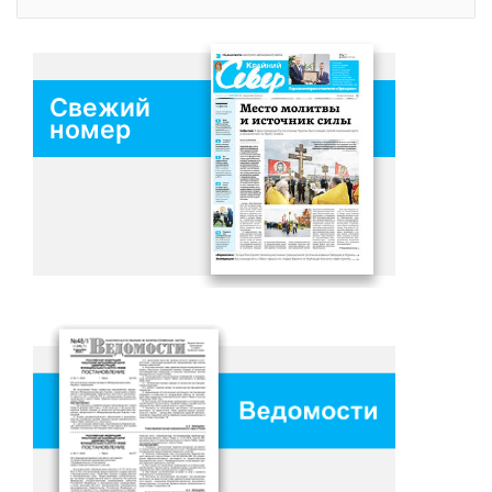
Свежий
номер