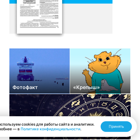
Фотофакт
«Крепыш»
спользуем cookies для работы сайта и аналитики.
Принять
робнее — в
Политике конфиденциальности
.
Гороскоп