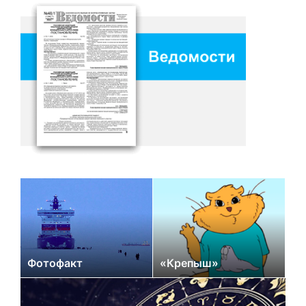
Фотофакт
«Крепыш»