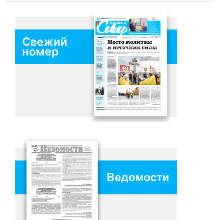
Свежий
номер