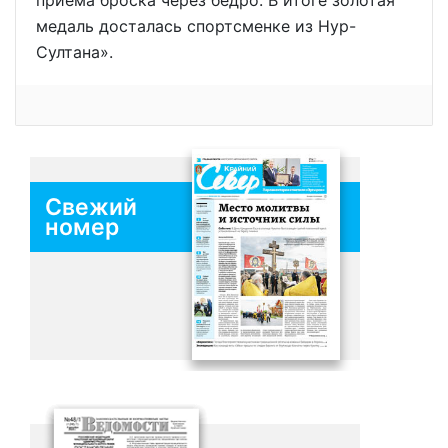
приёма броска через бедро. В итоге золотая
медаль досталась спортсменке из Нур-
Султана».
Свежий
номер