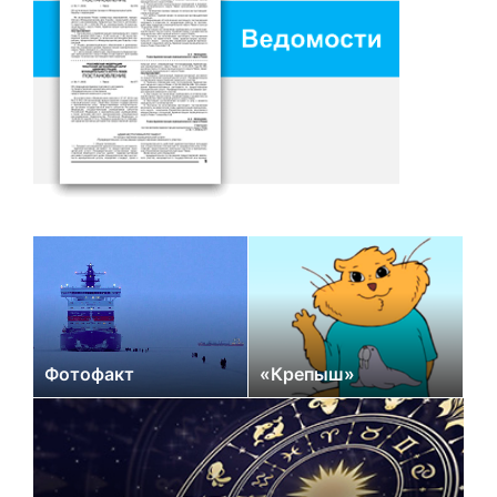
Фотофакт
«Крепыш»