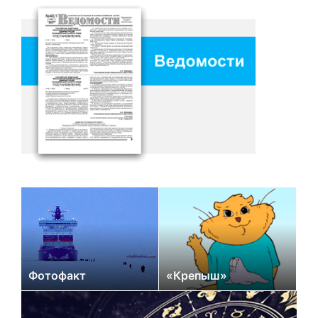
Фотофакт
«Крепыш»