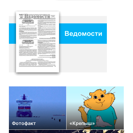
Фотофакт
«Крепыш»