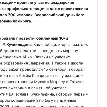
е нации» приняли участие анадырские
ого профильного лицея и даже воспитанники
коло 700 человек. Всероссийский день бега
зованиях округа.
нировали провести юбилейный 10-й
. Р. Кучкильдина.
Как сообщили организаторы
ой дороге предстоит преодолеть маршрут
ённостью 14 км. Заявки на участие
е образования Лаврентия, а также в школе
оду забег проводился 15 сентября и собрал
жчин стал Артём Каларосгытын, у женщин –
к первенствовали Михаил Мыркеу и Татьяна
ится ежегодно в память об учителе
нтия Вячеслава Кучкильдина, который первым
ором соревнований по бегу на длинные
 2003 году впервые состоялся полумарафон.