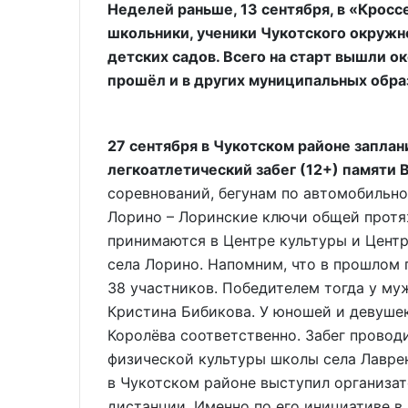
Неделей раньше, 13 сентября, в «Кросс
школьники, ученики Чукотского окружн
детских садов. Всего на старт вышли о
прошёл и в других муниципальных обра
27 сентября в Чукотском районе запла
легкоатлетический забег (12+) памяти В
соревнований, бегунам по автомобильн
Лорино – Лоринские ключи общей протяж
принимаются в Центре культуры и Центр
села Лорино. Напомним, что в прошлом г
38 участников. Победителем тогда у му
Кристина Бибикова. У юношей и девуше
Королёва соответственно. Забег провод
физической культуры школы села Лавре
в Чукотском районе выступил организат
дистанции. Именно по его инициативе в