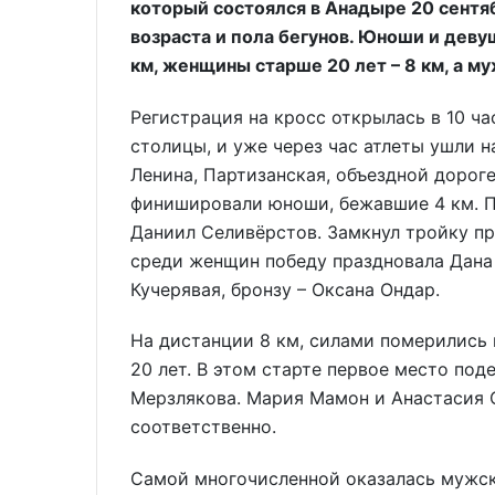
который состоялся в Анадыре 20 сентяб
возраста и пола бегунов. Юноши и дев
км, женщины старше 20 лет – 8 км, а му
Регистрация на кросс открылась в 10 ч
столицы, и уже через час атлеты ушли н
Ленина, Партизанская, объездной дорог
финишировали юноши, бежавшие 4 км. 
Даниил Селивёрстов. Замкнул тройку п
среди женщин победу праздновала Дана
Кучерявая, бронзу – Оксана Ондар.
На дистанции 8 км, силами померились
20 лет. В этом старте первое место по
Мерзлякова. Мария Мамон и Анастасия 
соответственно.
Самой многочисленной оказалась мужская