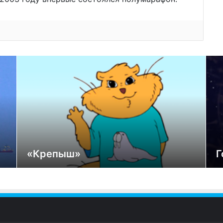
«Крепыш»
Г