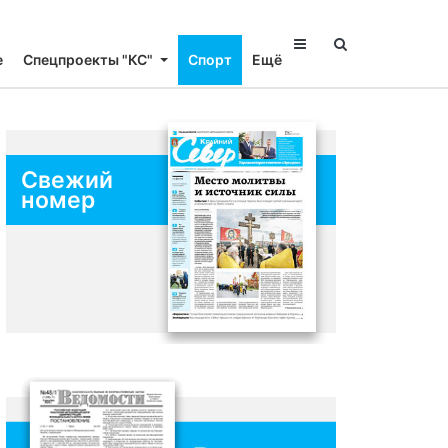
е
Спецпроекты "КС"
Спорт
Ещё
Свежий
номер