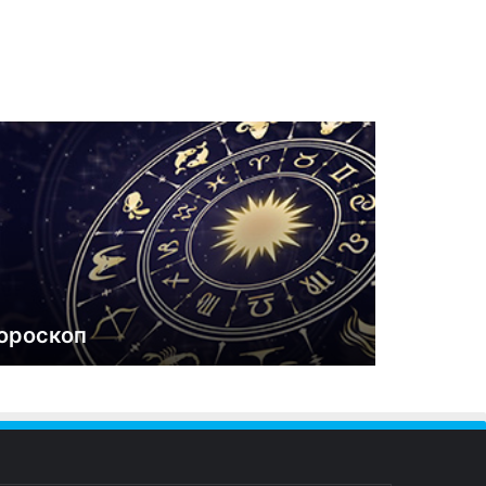
ороскоп