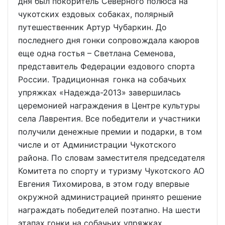
дня был покоритель Северного полюса на
чукотских ездовых собаках, полярный
путешественник Артур Чубаркин. До
последнего дня гонки сопровождала каюров
еще одна гостья – Светлана Семенова,
представитель Федерации ездового спорта
России. Традиционная гонка на собачьих
упряжках «Надежда-2013» завершилась
церемонией награждения в Центре культуры
села Лаврентия. Все победители и участники
получили денежные премии и подарки, в том
числе и от Администрации Чукотского
района. По словам заместителя председателя
Комитета по спорту и туризму Чукотского АО
Евгения Тихомирова, в этом году впервые
окружной администрацией принято решение
награждать победителей поэтапно. На шести
этапах гонки на собачьих упряжках