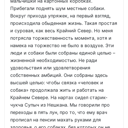
мальчишки на картонных коробках.
Прибегали поднять шум местные собаки.
Вокруг прихода упряжек, на первый взгляд,
происходила обыденная жизнь. Такая простая
и суровая, как весь Крайний Север. Но меня
потрясла торжественность момента, хотя и
намека на торжество не было в воздухе. Эти
люди и собаки были собраны единой целью –
жизненной необходимостью. Не ради
удовольствия или удовлетворения
собственных амбиций. Они собраны здесь
высшей целью: чтобы связка «человек и
собака» продолжала жить и работать на
Крайнем Севере. На нартах сидел старик-
чукча Супыч из Нешкана. Мы говорили про
переходы в пять лун, про то, что ему врач
прописал на пенсии махать руками для
здоровья, о его собаках, без которых он не