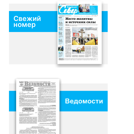
Свежий
номер