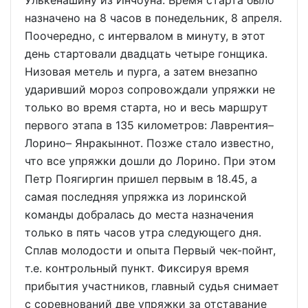
Улькенашину из Инчоуна. Время старта было
назначено на 8 часов в понедельник, 8 апреля.
Поочередно, с интервалом в минуту, в этот
день стартовали двадцать четыре гонщика.
Низовая метель и пурга, а затем внезапно
ударивший мороз сопровождали упряжки не
только во время старта, но и весь маршрут
первого этапа в 135 километров: Лаврентия–
Лорино– Янракыннот. Позже стало известно,
что все упряжки дошли до Лорино. При этом
Петр Поягиргин пришел первым в 18.45, а
самая последняя упряжка из лоринской
команды добралась до места назначения
только в пять часов утра следующего дня.
Сплав молодости и опыта Первый чек-пойнт,
т.е. контрольный пункт. Фиксируя время
прибытия участников, главный судья снимает
с соревнований две упряжки за отставание