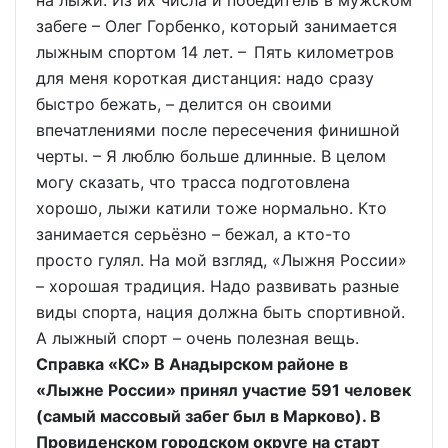
на лыжи. Из их числа и победитель в мужском
забеге – Олег Горбенко, который занимается
лыжным спортом 14 лет. – Пять километров
для меня короткая дистанция: надо сразу
быстро бежать, – делится он своими
впечатлениями после пересечения финишной
черты. – Я люблю больше длинные. В целом
могу сказать, что трасса подготовлена
хорошо, лыжи катили тоже нормально. Кто
занимается серьёзно – бежал, а кто-то
просто гулял. На мой взгляд, «Лыжня России»
– хорошая традиция. Надо развивать разные
виды спорта, нация должна быть спортивной.
А лыжный спорт – очень полезная вещь.
Справка «КС» В Анадырском районе в
«Лыжне России» принял участие 591 человек
(самый массовый забег был в Марково). В
Провиденском городском округе на старт