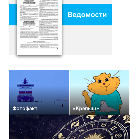
Фотофакт
«Крепыш»