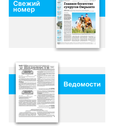
Свежий
номер