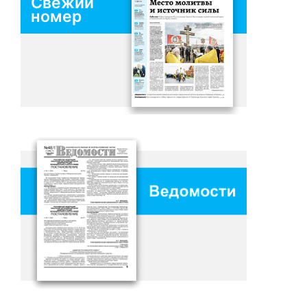
Свежий
номер