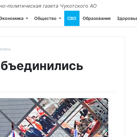
о–политическая газета Чукотского АО
Экономика
Общество
СВО
Образование
Здоровь
ились
объединились