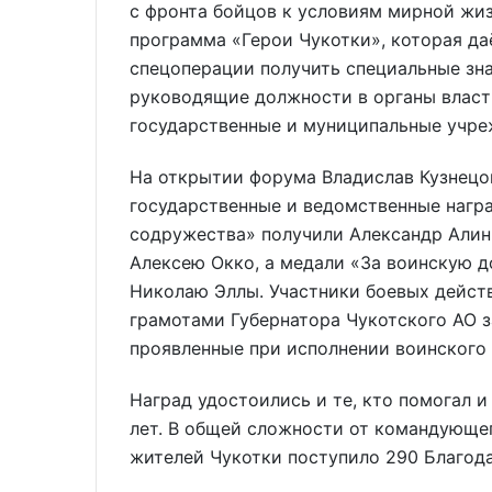
с фронта бойцов к условиям мирной жиз
программа «Герои Чукотки», которая д
спецоперации получить специальные зн
руководящие должности в органы власти
государственные и муниципальные учре
На открытии форума Владислав Кузнецо
государственные и ведомственные награ
содружества» получили Александр Алин
Алексею Окко, а медали «За воинскую до
Николаю Эллы. Участники боевых дейс
грамотами Губернатора Чукотского АО з
проявленные при исполнении воинского 
Наград удостоились и те, кто помогал и
лет. В общей сложности от командующег
жителей Чукотки поступило 290 Благод