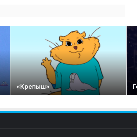
«Крепыш»
Г