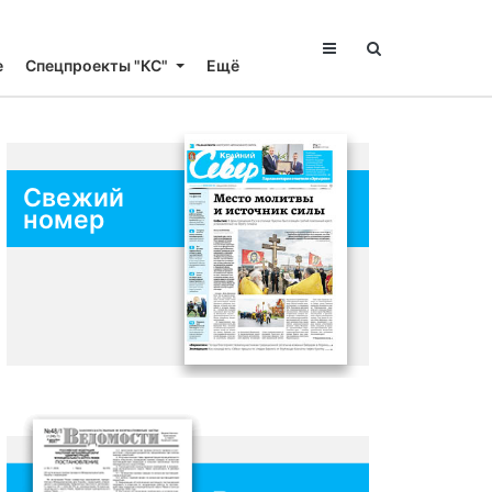
е
Спецпроекты "КС"
Ещё
Свежий
номер