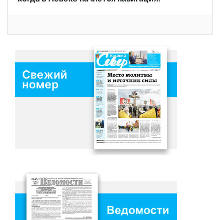
Свежий
номер