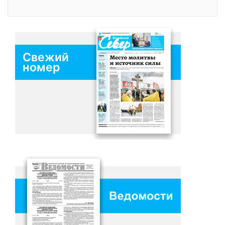
Свежий
номер