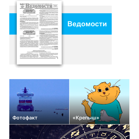
Фотофакт
«Крепыш»