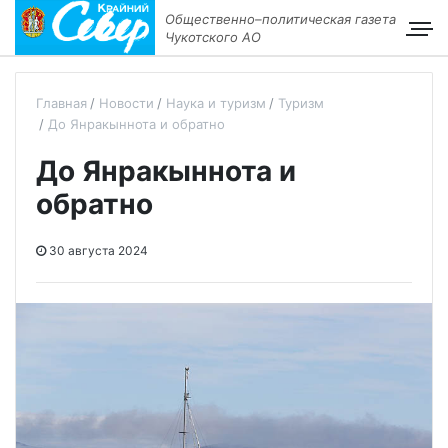
Общественно–политическая газета
Чукотского АО
Главная
Новости
Наука и туризм
Туризм
До Янракыннота и обратно
До Янракыннота и
обратно
30 августа 2024