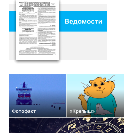
Фотофакт
«Крепыш»