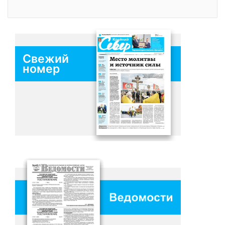
Свежий
номер