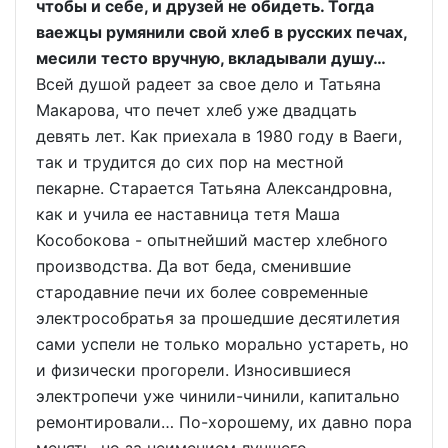
чтобы и себе, и друзей не обидеть. Тогда
ваежцы румянили свой хлеб в русских печах,
месили тесто вручную, вкладывали душу…
Всей душой радеет за свое дело и Татьяна
Макарова, что печет хлеб уже двадцать
девять лет. Как приехала в 1980 году в Ваеги,
так и трудится до сих пор на местной
пекарне. Старается Татьяна Александровна,
как и учила ее наставница тетя Маша
Кособокова - опытнейший мастер хлебного
производства. Да вот беда, сменившие
стародавние печи их более современные
электрособратья за прошедшие десятилетия
сами успели не только морально устареть, но
и физически прогорели. Износившиеся
электропечи уже чинили-чинили, капитально
ремонтировали… По-хорошему, их давно пора