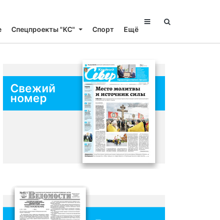
е
Спецпроекты "КС"
Спорт
Ещё
Свежий
номер