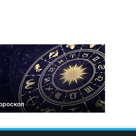
ороскоп