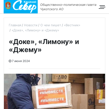
Общественно–политическая газета
Чукотского АО
Главная
Новости
О чем пишет
«Вестник»
«Доке», «Лимону» и «Джему»
«Доке», «Лимону» и
«Джему»
7 июня 2024