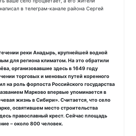
ть ваше село процветает, а его жители
 написал в телеграм-канале района Сергей
течении реки Анадырь, крупнейшей водной
ным для региона климатом. На это обратили
ва, организовавшие здесь в 1649 году
ечении торговых и меновых путей коренного
ил на роль форпоста Российского государства
названием Марково впервые упоминается в
чевая жизнь в Сибири». Считается, что село
Марке, освятившем место строительства
десь православный крест. Сейчас площадь
ение – около 800 человек.