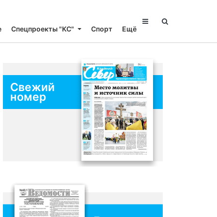
е
Спецпроекты "КС"
Спорт
Ещё
Свежий
номер