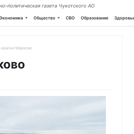
о–политическая газета Чукотского АО
Экономика
Общество
СВО
Образование
Здоровь
 краски Марково
ково