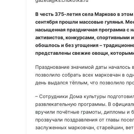
gazeta@ks.chukotka.ru
В честь 375-летия села Марково в этом
сентября прошли массовые гулянья. М
насыщенная праздничная программа с н
активистов, конкурсами, спортивными и
обошлось и без угощения – традиционно
представлены свежие овощи, которыми 
Празднование значимой даты началось в 
позволило собрать всех марковчан в од
день выдался тёплым, что позволило пр
– Сотрудники Дома культуры подготов
развлекательную программы. В официал
вручили почётные грамоты, дипломы и 
прозвучали поздравления от главы посе
заслуженных марковчан, старейшин, вет