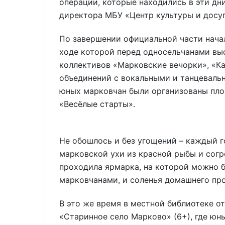
операции, которые находились в эти дни
директора МБУ «Центр культуры и досу
По завершении официальной части начал
ходе которой перед односельчанами вы
коллективов «Марковские вечорки», «К
объединений с вокальными и танцеваль
юных марковчан были организованы пло
«Весёлые старты».
Не обошлось и без угощений – каждый г
марковской ухи из красной рыбы и согр
проходила ярмарка, на которой можно 
марковчанами, и соленья домашнего пр
В это же время в местной библиотеке о
«Старинное село Марково» (6+), где юн