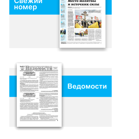
Свежий
номер