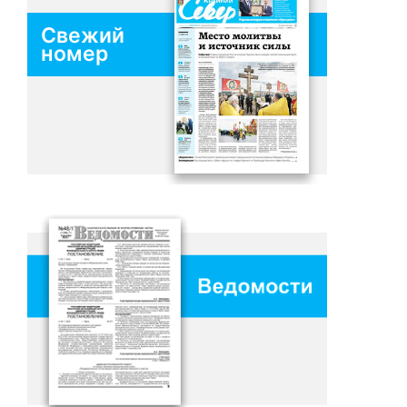
Свежий
номер