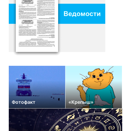
Фотофакт
«Крепыш»