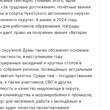
есенье сентября). Помимо этого, были
 «За трудовые достижения», почётные звания
ры и спорта Чукотского автономного округа»
омного округа». А ранее, в 2024 году,
ы для работников образования. Награды
дают право на получение звания «Ветеран
ь окружной Думы также обозначил основные
 частности, в наступившем году
сширенных заседаний и круглых столов в
о собрания региона, посвящённых актуальным
вития Чукотки. Среди тем – государственная
а, а также участников СВО и других
пность и качество медпомощи в округе,
ия оленеводства и морзверобойного промысла,
уг для населения, работа с молодёжью и
ан аудит качества проектирования