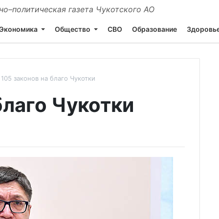
о–политическая газета Чукотского АО
Экономика
Общество
СВО
Образование
Здоровь
105 законов на благо Чукотки
благо Чукотки