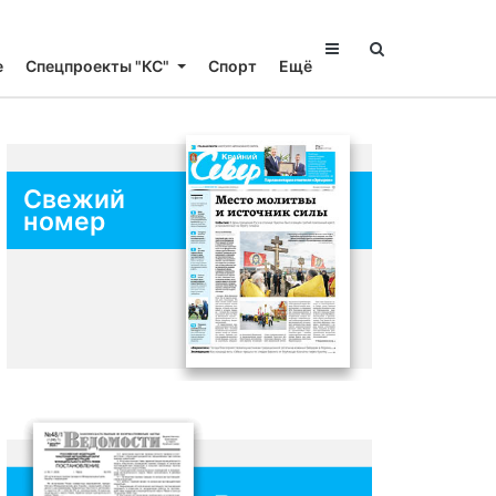
е
Спецпроекты "КС"
Спорт
Ещё
Свежий
номер