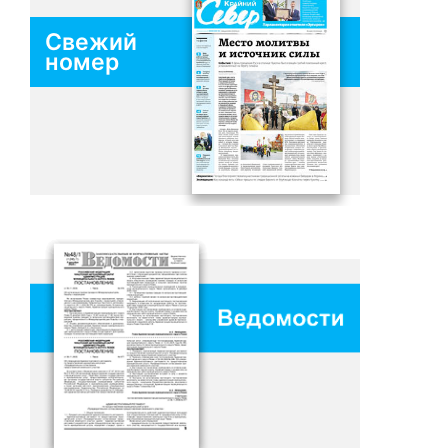
Свежий
номер