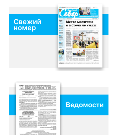
Свежий
номер