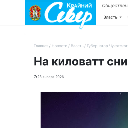
Общественн
Власть
Главная
Новости
Власть
Губернатор Чукотско
На киловатт сн
23 января 2026