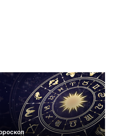
ороскоп