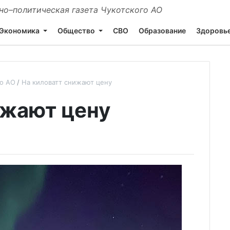
о–политическая газета Чукотского АО
Экономика
Общество
СВО
Образование
Здоровь
го АО
На киловатт снижают цену
ижают цену