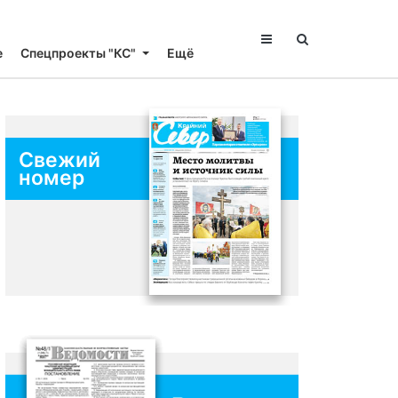
е
Спецпроекты "КС"
Ещё
Свежий
номер