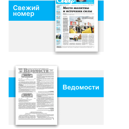
Свежий
номер