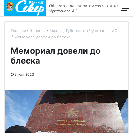
Общественно–политическая газета
Чукотского АО
Главная
Новости
Власть
Губернатор Чукотского АО
Мемориал довели до блеска
Мемориал довели до
блеска
5 мая 2023