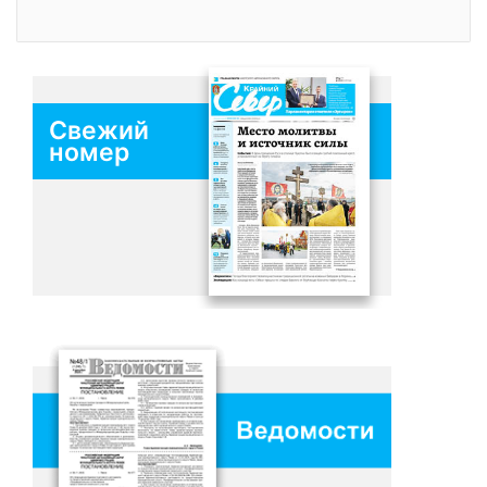
Свежий
номер