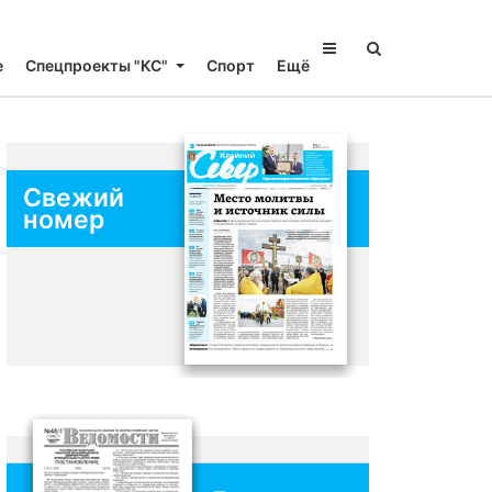
е
Спецпроекты "КС"
Спорт
Ещё
Свежий
номер