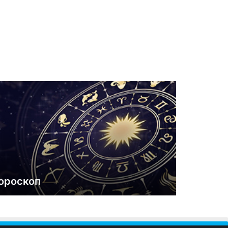
ороскоп