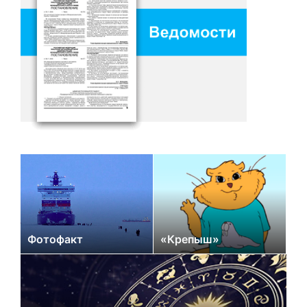
Фотофакт
«Крепыш»