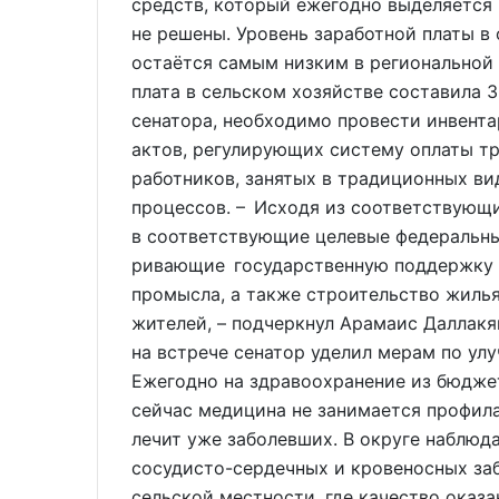
средств, который ежегодно выделяется
не решены. Уровень заработной платы в
остаётся самым низким в региональной 
плата в сельском хозяйстве составила 3
сенатора, необходимо провести инвент
актов, регулирующих систему оплаты тр
работников, занятых в традиционных ви
процессов. – Исходя из соответствующи
в соответствующие целевые федеральны
ривающие государственную поддержку 
промысла, а также строительство жиль
жителей, – подчеркнул Арамаис Даллак
на встрече сенатор уделил мерам по ул
Ежегодно на здравоохранение из бюджет
сейчас медицина не занимается профила
лечит уже заболевших. В округе наблюд
сосудисто-сердечных и кровеносных заб
сельской местности, где качество оказ