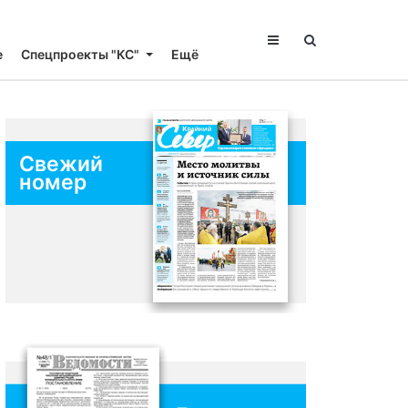
е
Спецпроекты "КС"
Ещё
Свежий
номер