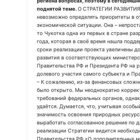
региона вопросах, поэтому в сегодняшн
поднятой теме.
О СТРАТЕГИИ РАЗВИТИЯ 
невозможно определять приоритеты в о
экономической ситуации. Она – непроста
то Чукотка одна из первых в стране ра
года, которая в своё время нашла подд
сроки реализации проекта увеличены д
развития в соответствующих министерс
Правительства РФ и Президента РФ на р
долевого участия самого субъекта и Пр
– К сожалению, из-за финансовых сложн
было открыто. Мы неоднократно коррек
требований федеральных органов, однак
удаётся. Думается, что, учитывая особы
значимость освоения природных ресурс
выработать согласованное решение по д
реализации Стратегии видится необход
Правительства РФ «О дополнительных м