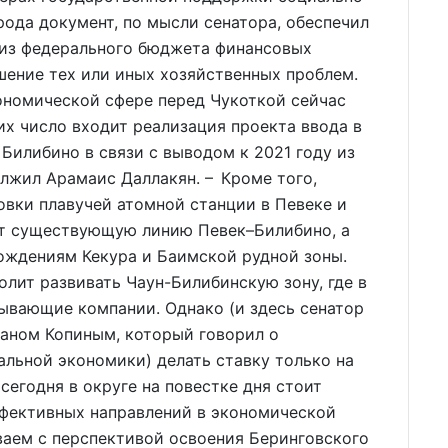
рода документ, по мысли сенатора, обеспечил
 из федерального бюджета финансовых
шение тех или иных хозяйственных проблем.
мической сфере перед Чукоткой сейчас
 их число входит реализация проекта ввода в
Билибино в связи с выводом к 2021 году из
лжил Арамаис Даллакян. – Кроме того,
вки плавучей атомной станции в Певеке и
ят существующую линию Певек–Билибино, а
ождениям Кекура и Баимской рудной зоны.
лит развивать Чаун-Билибинскую зону, где в
вающие компании. Однако (и здесь сенатор
маном Копиным, который говорил о
льной экономики) делать ставку только на
сегодня в округе на повестке дня стоит
ффективных направлений в экономической
ваем с перспективой освоения Беринговского