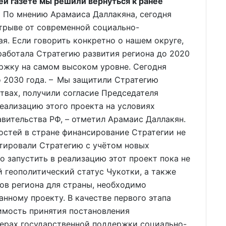
ей газете мы решили вернуться к ранее
По мнению Арамаиса Даллакяна, сегодня
трыве от современной социально-
я. Если говорить конкретно о нашем округе,
зработала Стратегию развития региона до 2020
ержку на самом высоком уровне. Сегодня
о 2030 года. – Мы защитили Стратегию
твах, получили согласие Председателя
еализацию этого проекта на условиях
авительства РФ, – отметил Арамаис Даллакян.
остей в стране финансирование Стратегии не
тировали Стратегию с учётом новых
о запустить в реализацию этот проект пока не
й геополитический статус Чукотки, а также
ов региона для страны, необходимо
анному проекту. В качестве первого этапа
имость принятия постановления
ерах государственной поддержки социально-