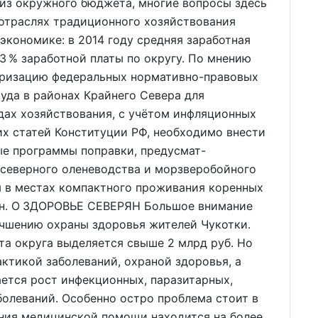
 из окружного бюджета, многие вопросы здесь
 отраслях традиционного хозяйствования
экономике: в 2014 году средняя заработная
3 % заработной платы по округу. По мнению
аризацию федеральных нормативно-правовых
уда в районах Крайнего Севера для
дах хозяйствования, с учётом инфляционных
х статей Конституции РФ, необходимо внести
е программы поправки, предусмат-
северного оленеводства и морзверобойного
я в местах компактного проживания коренных
ян. О ЗДОРОВЬЕ СЕВЕРЯН Большое внимание
учшению охраны здоровья жителей Чукотки.
а округа выделяется свыше 2 млрд руб. Но
ктикой заболеваний, охраной здоровья, а
ается рост инфекционных, паразитарных,
олеваний. Особенно остро проблема стоит в
ания медицинской помощи находится на более