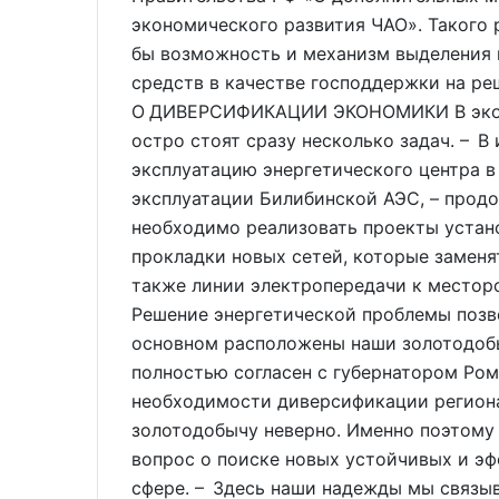
экономического развития ЧАО». Такого 
бы возможность и механизм выделения
средств в качестве господдержки на ре
О ДИВЕРСИФИКАЦИИ ЭКОНОМИКИ В эконо
остро стоят сразу несколько задач. – В
эксплуатацию энергетического центра в 
эксплуатации Билибинской АЭС, – продо
необходимо реализовать проекты устано
прокладки новых сетей, которые замен
также линии электропередачи к местор
Решение энергетической проблемы позво
основном расположены наши золотодобы
полностью согласен с губернатором Ро
необходимости диверсификации региона
золотодобычу неверно. Именно поэтому 
вопрос о поиске новых устойчивых и э
сфере. – Здесь наши надежды мы связы