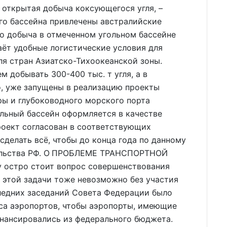
 открытая добыча коксующегося угля, –
ого бассейна привлечены австралийские
то добыча в отмеченном угольном бассейне
аёт удобные логистические условия для
ля стран Азиатско-Тихоокеанской зоны.
м добывать 300-400 тыс. т угля, а в
го, уже запущены в реализацию проекты
ы и глубоководного морского порта
льный бассейн оформляется в качестве
оект согласован в соответствующих
сделать всё, чтобы до конца года по данному
тельства РФ. О ПРОБЛЕМЕ ТРАНСПОРТНОЙ
остро стоит вопрос совершенствования
 этой задачи тоже невозможно без участия
следних заседаний Совета Федерации было
уса аэропортов, чтобы аэропорты, имеющие
инансировались из федерального бюджета.