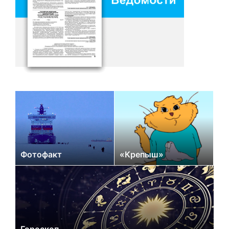
Фотофакт
«Крепыш»
Гороскоп