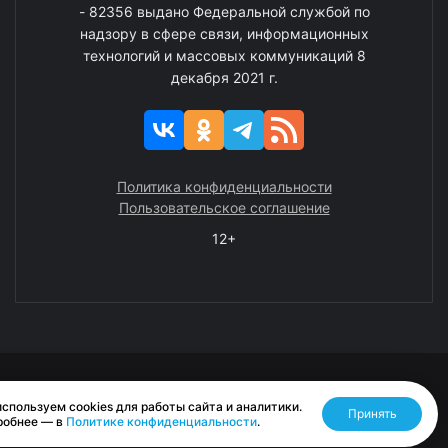
- 82356 выдано Федеральной службой по
надзору в сфере связи, информационных
технологий и массовых коммуникаций 8
декабря 2021 г.
Политика конфиденциальности
Пользовательское соглашение
12+
© 2008—2025 ГАУ ЧАО «Издательство «Крайний Север»
спользуем cookies для работы сайта и аналитики.
Принять
Разработано RASA
робнее — в
Политике конфиденциальности
.