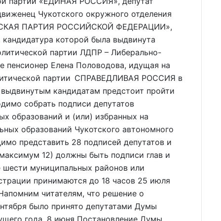
ой партии «ЕДИНАЯ РОССИЯ», депутат
виженец Чукотского окружного отделения
ЕСКАЯ ПАРТИЯ РОССИЙСКОЙ ФЕДЕРАЦИИ»,
 кандидатура которой была выдвинута
литической партии ЛДПР – Либерально-
е пенсионер Елена Половодова, идущая на
олитической партии СПРАВЕДЛИВАЯ РОССИЯ в
ь выдвинутым кандидатам предстоит пройти
одимо собрать подписи депутатов
х образований и (или) избранных на
ьных образований Чукотского автономного
димо представить 28 подписей депутатов и
 (максимум 12) должны быть подписи глав и
е шести муниципальных районов или
страции принимаются до 18 часов 25 июля
 Напомним читателям, что решение о
ентября было принято депутатами Думы
кущего года. 8 июня Постановление Думы