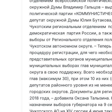
отделением Всероссийской политическ
окружной Думы Владимир Гальцов – выд
политической партии «КОММУНИСТИЧ
депутат окружной Думы Юлия Бутакова,
Чукотским региональным отделением по
демократическая партия России, а такж
выборы от Регионального отделения п
Чукотском автономном округе. – Тепер
процедуру регистрации, для чего необх
представительных органов муниципальны
муниципальных выборах глав муниципал
округа в свою поддержку. Всего необхо
глав (максимум 30), при этом 10 из них
депутатов районного уровня из не мене
городских округов. Документы для реги
2018 года, – добавила Оксана Талызина.
назначении выборов губернатора на 9 с
Чукотского АО на XIV сессии 4 июня те