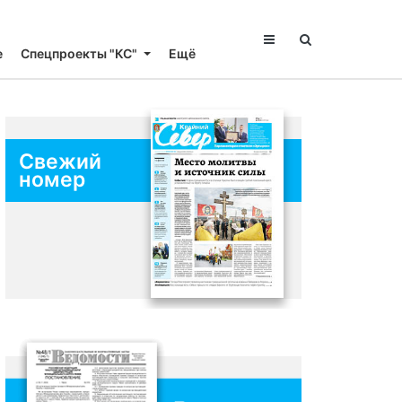
е
Спецпроекты "КС"
Ещё
Свежий
номер