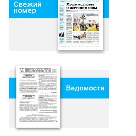
Свежий
номер