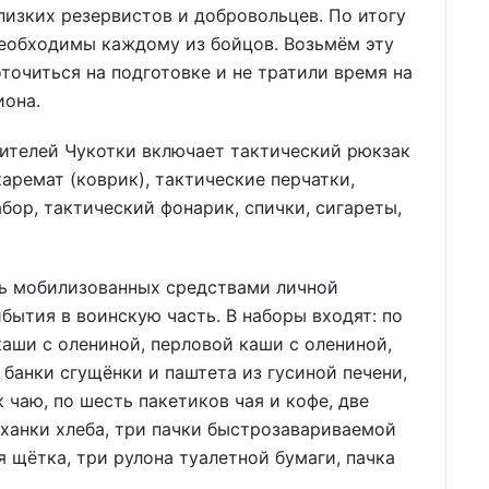
лизких резервистов и добровольцев. По итогу
еобходимы каждому из бойцов. Возьмём эту
оточиться на подготовке и не тратили время на
иона.
ителей Чукотки включает тактический рюкзак
каремат (коврик), тактические перчатки,
абор, тактический фонарик, спички, сигареты,
ть мобилизованных средствами личной
ибытия в воинскую часть. В наборы входят: по
каши с олениной, перловой каши с олениной,
 банки сгущёнки и паштета из гусиной печени,
к чаю, по шесть пакетиков чая и кофе, две
ханки хлеба, три пачки быстрозавариваемой
я щётка, три рулона туалетной бумаги, пачка