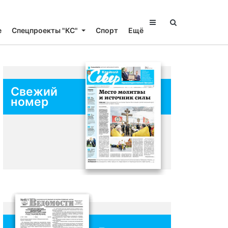
е
Спецпроекты "КС"
Спорт
Ещё
Свежий
номер