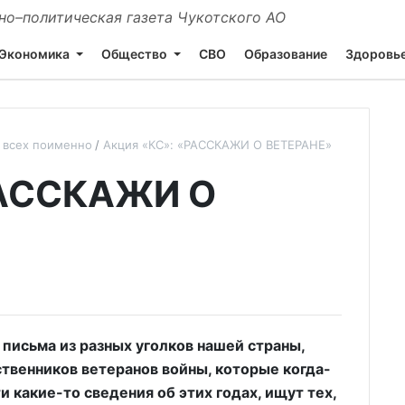
о–политическая газета Чукотского АО
Экономика
Общество
СВО
Образование
Здоровь
 всех поименно
Акция «КС»: «РАССКАЖИ О ВЕТЕРАНЕ»
РАССКАЖИ О
письма из разных уголков нашей страны,
ственников ветеранов войны, которые когда-
и какие-то сведения об этих годах, ищут тех,