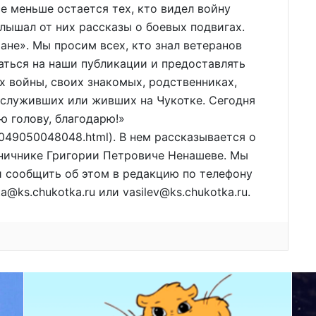
е меньше остается тех, кто видел войну
слышал от них рассказы о боевых подвигах.
ане». Мы просим всех, кто знал ветеранов
каться на наши публикации и предоставлять
х войны, своих знакомых, родственниках,
 служивших или живших на Чукотке. Сегодня
ю голову, благодарю!»
4049050048048.html). В нем рассказывается о
аничнике Григории Петровиче Ненашеве. Мы
 и сообщить об этом в редакцию по телефону
a@ks.chukotka.ru или vasilev@ks.chukotka.ru.