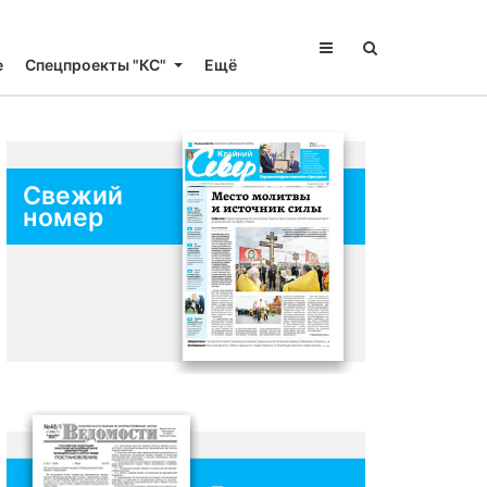
е
Спецпроекты "КС"
Ещё
Свежий
номер