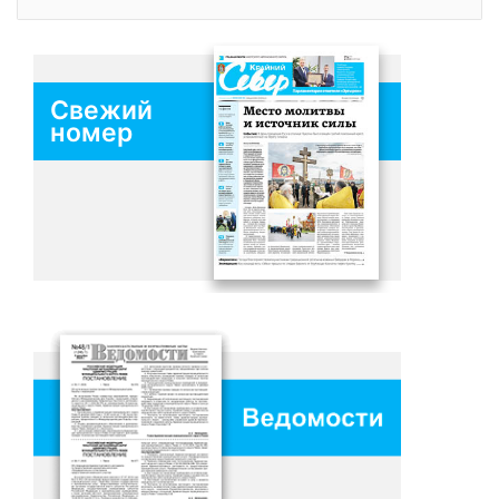
Свежий
номер