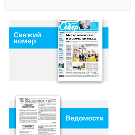
Свежий
номер