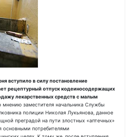
ня вступило в силу постановление
вает рецептурный отпуск кодеиносодержащих
одажу лекарственных средств с малым
о мнению заместителя начальника Службы
лковника полиции Николая Лукьянова, данное
ощной преградой на пути злостных «аптечных»
ся основными потребителями
нских целях. К тому же, после вступления