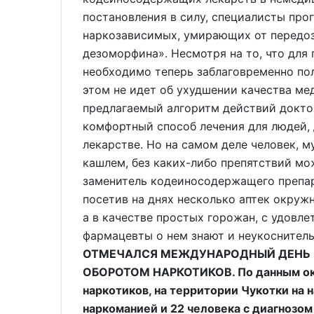
постановления в силу, специалисты про
наркозависимых, умирающих от передоз
дезоморфина». Несмотря на то, что дл
необходимо теперь заблаговременно пол
этом не идет об ухудшении качества ме
предлагаемый алгоритм действий докто
комфортный способ лечения для людей,
лекарстве. Но на самом деле человек,
кашлем, без каких-либо препятствий мо
заменитель кодеиносодержащего препар
посетив на днях несколько аптек окруж
а в качестве простых горожан, с удовле
фармацевты о нем знают и неукоснител
ОТМЕЧАЛСЯ МЕЖДУНАРОДНЫЙ ДЕНЬ 
ОБОРОТОМ НАРКОТИКОВ. По данным ок
наркотиков, на территории Чукотки на 
наркоманией и 22 человека с диагнозо