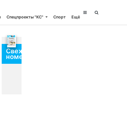
е
Спецпроекты "КС"
Спорт
Ещё
Свежий
номер