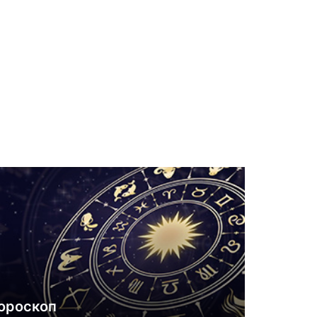
ороскоп