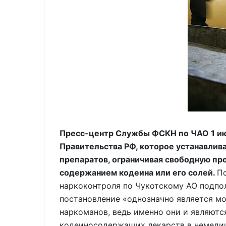
Пресс-центр Службы ФСКН по ЧАО 1 ию
Правительства РФ, которое устанавли
препаратов, ограничивая свободную пр
содержанием кодеина или его солей.
П
наркоконтроля по Чукотскому АО подпо
постановление «однозначно является м
наркоманов, ведь именно они и являют
кодеиносодержащих лекарств в немедици