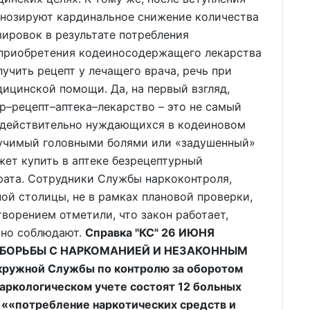
гнозируют кардинальное снижение количества
ировок в результате потребления
я приобретения кодеиносодержащего лекарства
учить рецепт у лечащего врача, речь при
дицинской помощи. Да, на первый взгляд,
р–рецепт–аптека–лекарство – это не самый
 действительно нуждающихся в кодеиновом
 мучимый головными болями или «задушенный»
жет купить в аптеке безрецептурный
ата. Сотрудники Службы наркоконтроля,
ной столицы, не в рамках плановой проверки,
творением отметили, что закон работает,
ьно соблюдают.
Справка "КС" 26 ИЮНЯ
БОРЬБЫ С НАРКОМАНИЕЙ И НЕЗАКОННЫМ
ружной Службы по контролю за оборотом
наркологическом учете состоят 12 больных
м ««потребление наркотических средств и